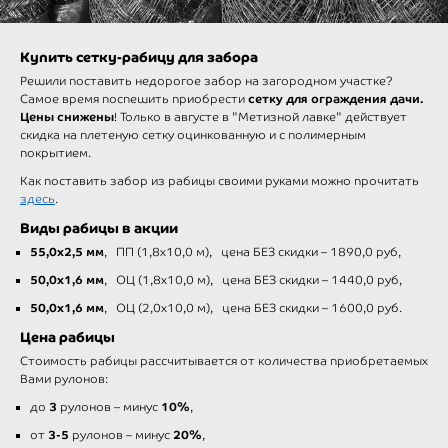
Купить сетку-рабицу для забора
Решили поставить недорогое забор на загородном участке?
сетку для ограждения дачи.
Самое время поспешить приобрести
Цены снижены
! Только в августе в "Метизной лавке" действует
скидка на плетеную сетку оцинкованную и с полимерным
покрытием.
Как поставить забор из рабицы своими руками можно прочитать
здесь
.
Виды рабицы в акции
55,0х2,5 мм
, ПП (1,8х10,0 м), цена БЕЗ скидки – 1890,0 руб,
50,0х1,6 мм
, ОЦ (1,8х10,0 м), цена БЕЗ скидки – 1440,0 руб,
50,0х1,6 мм
, ОЦ (2,0х10,0 м), цена БЕЗ скидки – 1600,0 руб.
Цена рабицы
Стоимость рабицы рассчитывается от количества приобретаемых
Вами рулонов:
3
10%
до
рулонов – минус
,
3-5
20%
от
рулонов – минус
,