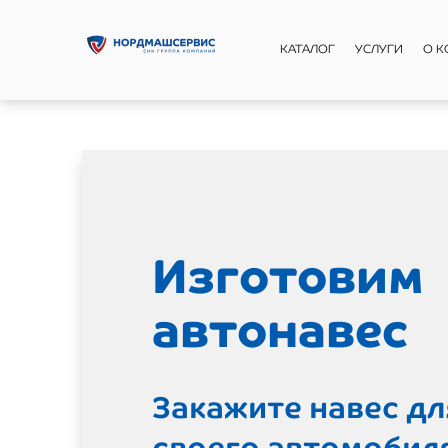
КАТАЛОГ
УСЛУГИ
О 
Метизная
лавка
Перейдите в интер
магазин lavka-meti