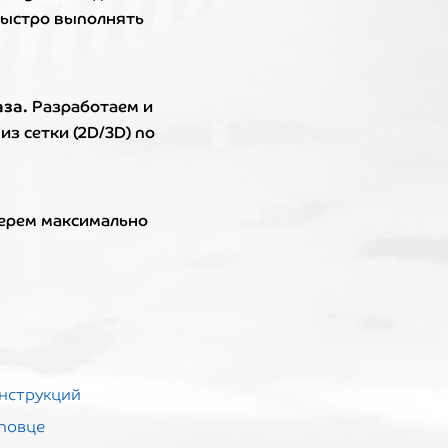
быстро выполнять
аза.
Разработаем и
з сетки (2D/3D) по
ерем максимально
нструкций
повце