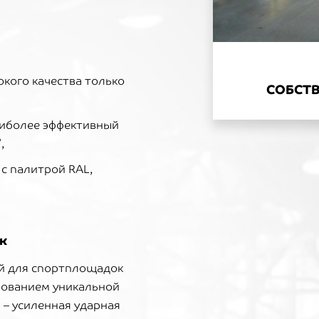
РАБОТ
ВЫСТАВО
СТРОИТ
кого качества только
СОБСТ
> 120 МУН
иболее эффективный
/,
с палитрой RAL,
к
й для спортплощадок
зованием уникальной
 – усиленная ударная