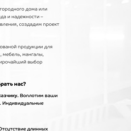
городного дома или
ида и надежности –
овления, создадим проект
кованой продукции для
, мебель, мангалы,
 широчайший выбор
брать нас?
казчику.
Воплотим ваши
. Индивидуальные
Отсутствие длинных