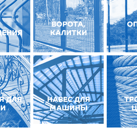
ВОРОТА,
О
ДЕНИЯ
КАЛИТКИ
Я ДЛЯ
НАВЕС ДЛЯ
ТР
ЧИ
МАШИНЫ
Ц