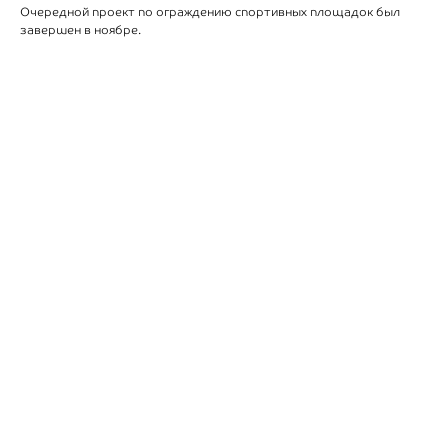
Очередной проект по ограждению спортивных площадок был
завершен в ноябре.
8 (8202) 49-05-06
НАПИСАТЬ НАМ
Офис: г. Череповец, ул. Торговая, д. 32
Выставочный зал: г. Череповец, ул. Строителей, д. 20