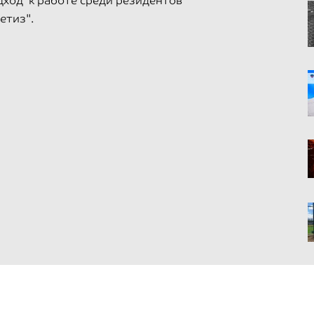
дход к работе среди резидентов
етиз".