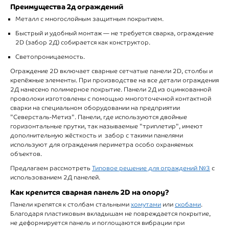
Преимущества 2д ограждений
Металл с многослойным защитным покрытием.
Быстрый и удобный монтаж — не требуется сварка, ограждение
2D (забор 2Д) собирается как конструктор.
Светопроницаемость.
Ограждение 2D включает сварные сетчатые панели 2D, столбы и
крепёжные элементы. При производстве на все детали ограждения
2Д нанесено полимерное покрытие. Панели 2Д из оцинкованной
проволоки изготовлены с помощью многоточечной контактной
сварки на специальном оборудовании на предприятии
"Северсталь-Метиз". Панели, где используются двойные
горизонтальные прутки, так называемые "триплетир", имеют
дополнительную жёсткость и забор с такими панелями
используют для ограждения периметра особо охраняемых
объектов.
Предлагаем рассмотреть
Типовое решение для ограждений №3
с
использованием 2Д панелей.
Как крепится сварная панель 2D на опору?
Панели крепятся к столбам стальными
хомутами
или
скобами
.
Благодаря пластиковым вкладышам не повреждается покрытие,
не деформируется панель и поглощаются вибрации при