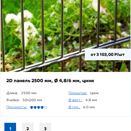
от 3 103,00 Р/шт
2D панель 2500 мм, Ø 4,8/6 мм, цинк
Длина:
2500 мм
Покрытие:
Цинк
Ячейка:
50x200 мм
Ø верт.:
4.8 мм
Прочность:
Ø гор.:
6.0 мм
1
2
3