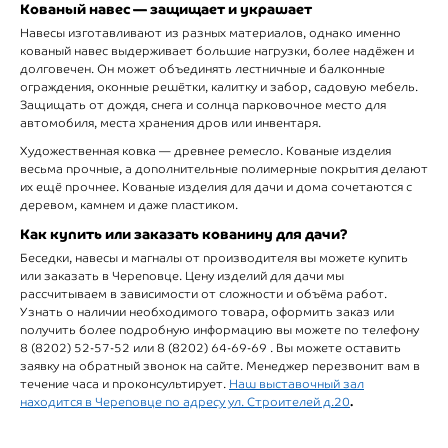
Кованый навес — защищает и украшает
Навесы изготавливают из разных материалов, однако именно
кованый навес выдерживает большие нагрузки, более надёжен и
долговечен. Он может объединять лестничные и балконные
ограждения, оконные решётки, калитку и забор, садовую мебель.
Защищать от дождя, снега и солнца парковочное место для
автомобиля, места хранения дров или инвентаря.
Художественная ковка — древнее ремесло. Кованые изделия
весьма прочные, а дополнительные полимерные покрытия делают
их ещё прочнее. Кованые изделия для дачи и дома сочетаются с
деревом, камнем и даже пластиком.
Как купить или заказать кованину для дачи?
Беседки, навесы и магналы от производителя вы можете купить
или заказать в Череповце. Цену изделий для дачи мы
рассчитываем в зависимости от сложности и объёма работ.
Узнать о наличии необходимого товара, оформить заказ или
получить более подробную информацию вы можете по телефону
8 (8202) 52-57-52 или 8 (8202) 64-69-69 . Вы можете оставить
заявку на обратный звонок на сайте. Менеджер перезвонит вам в
течение часа и проконсультирует.
Наш выставочный зал
.
находится в Череповце по адресу ул. Строителей д.20