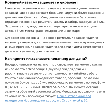
Кованый навес — защищает и украшает
Навесы изготавливают из разных материалов, однако именно
кованый навес выдерживает большие нагрузки, более надёжен и
долговечен. Он может объединять лестничные и балконные
ограждения, оконные решётки, калитку и забор, садовую мебель.
Защищать от дождя, снега и солнца парковочное место для
автомобиля, места хранения дров или инвентаря.
Художественная ковка — древнее ремесло. Кованые изделия
весьма прочные, а дополнительные полимерные покрытия делают
их ещё прочнее. Кованые изделия для дачи и дома сочетаются с
деревом, камнем и даже пластиком.
Как купить или заказать кованину для дачи?
Беседки, навесы и магналы от производителя вы можете купить
или заказать в Череповце. Цену изделий для дачи мы
рассчитываем в зависимости от сложности и объёма работ.
Узнать о наличии необходимого товара, оформить заказ или
получить более подробную информацию вы можете по телефону
8 (8202) 52-57-52 или 8 (8202) 64-69-69 . Вы можете оставить
заявку на обратный звонок на сайте. Менеджер перезвонит вам в
течение часа и проконсультирует.
Наш выставочный зал
.
находится в Череповце по адресу ул. Строителей д.20