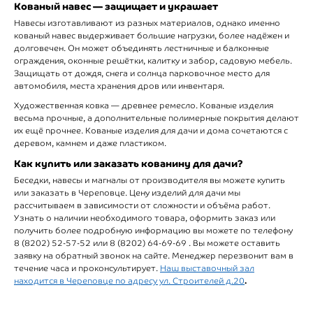
Кованый навес — защищает и украшает
Навесы изготавливают из разных материалов, однако именно
кованый навес выдерживает большие нагрузки, более надёжен и
долговечен. Он может объединять лестничные и балконные
ограждения, оконные решётки, калитку и забор, садовую мебель.
Защищать от дождя, снега и солнца парковочное место для
автомобиля, места хранения дров или инвентаря.
Художественная ковка — древнее ремесло. Кованые изделия
весьма прочные, а дополнительные полимерные покрытия делают
их ещё прочнее. Кованые изделия для дачи и дома сочетаются с
деревом, камнем и даже пластиком.
Как купить или заказать кованину для дачи?
Беседки, навесы и магналы от производителя вы можете купить
или заказать в Череповце. Цену изделий для дачи мы
рассчитываем в зависимости от сложности и объёма работ.
Узнать о наличии необходимого товара, оформить заказ или
получить более подробную информацию вы можете по телефону
8 (8202) 52-57-52 или 8 (8202) 64-69-69 . Вы можете оставить
заявку на обратный звонок на сайте. Менеджер перезвонит вам в
течение часа и проконсультирует.
Наш выставочный зал
.
находится в Череповце по адресу ул. Строителей д.20