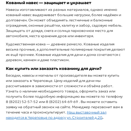
Кованый навес — защищает и украшает
Навесы изготавливают из разных материалов, однако именно
кованый навес выдерживает большие нагрузки, более надёжен и
долговечен. Он может объединять лестничные и балконные
ограждения, оконные решётки, калитку и забор, садовую мебель.
Защищать от дождя, снега и солнца парковочное место для
автомобиля, места хранения дров или инвентаря.
Художественная ковка — древнее ремесло. Кованые изделия
весьма прочные, а дополнительные полимерные покрытия делают
их ещё прочнее. Кованые изделия для дачи и дома сочетаются с
деревом, камнем и даже пластиком.
Как купить или заказать кованину для дачи?
Беседки, навесы и магналы от производителя вы можете купить
или заказать в Череповце. Цену изделий для дачи мы
рассчитываем в зависимости от сложности и объёма работ.
Узнать о наличии необходимого товара, оформить заказ или
получить более подробную информацию вы можете по телефону
8 (8202) 52-57-52 или 8 (8202) 64-69-69 . Вы можете оставить
заявку на обратный звонок на сайте. Менеджер перезвонит вам в
течение часа и проконсультирует.
Наш выставочный зал
.
находится в Череповце по адресу ул. Строителей д.20