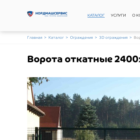
КАТАЛОГ
УСЛУГИ
О 
Главная
>
Каталог
>
Ограждения
>
3D ограждения
>
Во
Ворота откатные 240