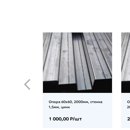
ная
Опора 60х60, 2000мм, стенка
О
окрытие цинк
1,5мм, цинк
2
/шт
1 000,00 Р/шт
2