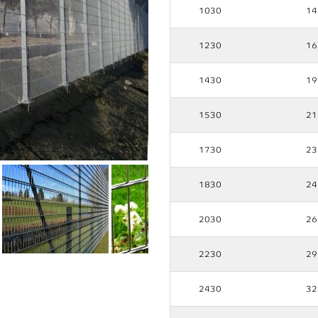
1030
14
1230
16
1430
19
1530
21
1730
23
1830
24
2030
26
2230
29
2430
32