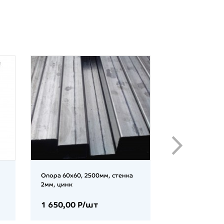
Опора 60х60, 2500мм, стенка
Опора с фланц
2мм, цинк
2000мм, стенка
1 650,00 Р/шт
2 999,00 Р