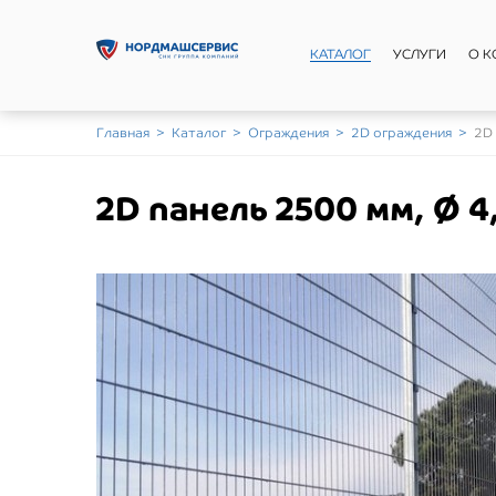
КАТАЛОГ
УСЛУГИ
О 
Главная
>
Каталог
>
Ограждения
>
2D ограждения
>
2D 
2D панель 2500 мм, Ø 4