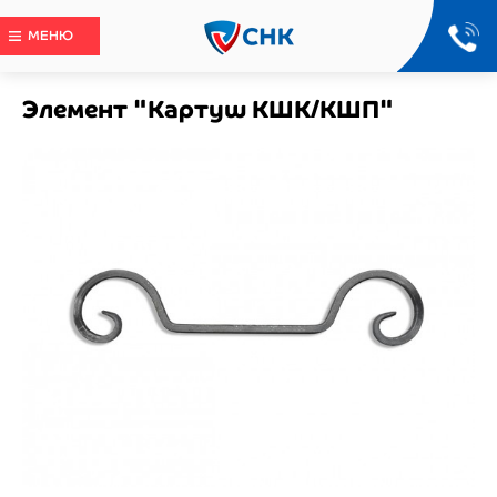
МЕНЮ
Элемент "Картуш КШК/КШП"